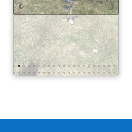
Nous contacter
École Saint Joseph
15 place du marché
22320 CORLAY
tél.
O2 96 29 40 33
eco22.stjo.corlay@e-c.bzh