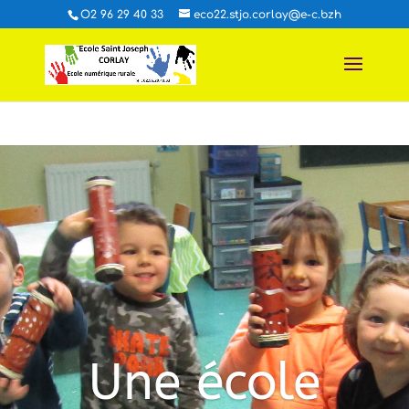
O2 96 29 40 33
eco22.stjo.corlay@e-c.bzh
Une école