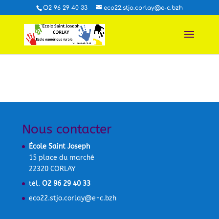
O2 96 29 40 33
eco22.stjo.corlay@e-c.bzh
Nous contacter
École Saint Joseph
15 place du marché
22320 CORLAY
tél.
O2 96 29 40 33
eco22.stjo.corlay@e-c.bzh