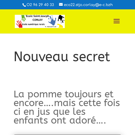
O2 96 29 40 33
eco22.stjo.corlay@e-c.bzh
Nouveau secret
La pomme toujours et
encore….mais cette fois
ci en jus que les
enfants ont adoré….