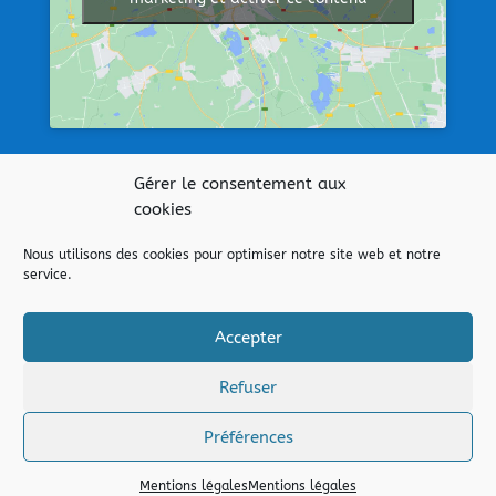
Afficher une carte plus grande
Gérer le consentement aux
cookies
Nos liens
Nous utilisons des cookies pour optimiser notre site web et notre
service.
Collège Jean 23 – QUINTIN
Collège Saint Joseph – MUR DE BRETAGNE
Accepter
Direction de l’enseignement catholique
Admin
Refuser
Mentions légales
Préférences
Mentions légales
Mentions légales