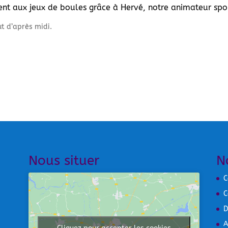
tient aux jeux de boules grâce à Hervé, notre animateur spor
ut d’après midi.
Nous situer
N
C
C
D
A