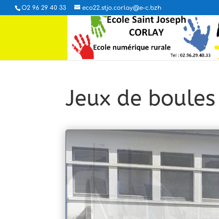
O2 96 29 40 33
eco22.stjo.corlay@e-c.bzh
Jeux de boules