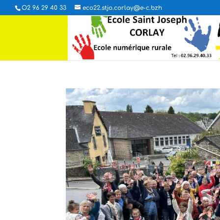
O2 96 29 40 33
eco22.stjo.corlay@e-c.bzh