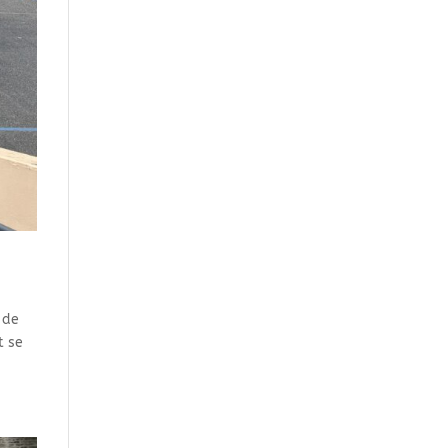
 de
t se