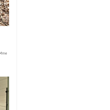
e Mme