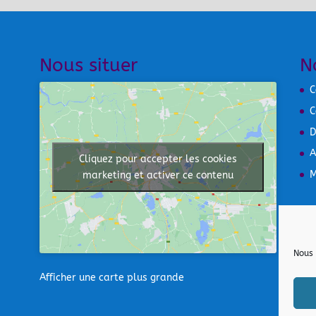
Nous situer
N
C
C
D
A
Cliquez pour accepter les cookies
M
marketing et activer ce contenu
Nous 
Afficher une carte plus grande