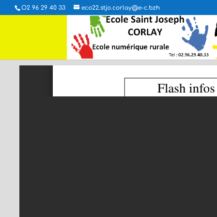
O2 96 29 40 33
eco22.stjo.corlay@e-c.bzh